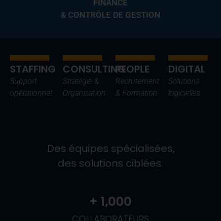
FINANCE
& CONTRÔLE DE GESTION
STAFFING
CONSULTING
PEOPLE
DIGITAL
Support
Stratégie &
Recrutement
Solutions
opérationnel
Organisation
& Formation
logicielles
Des équipes spécialisées,
des solutions ciblées.
+ 
1,000
COLLABORATEURS