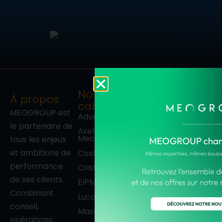
Nos
À propos
Contacts
cabinets
+33 (0)1 41 10 47
MEOGROUP est
Adven Transition
00
le partenaire de
Axel By
27-33, quai
Meogroup
Alphonse Le
tous les enjeux
Gallo
et ambitions de
Cost House
92100
performance
Cristal Décisions
Boulogne-
Billancourt
de ses clients.
EIPM
France
Combinant
Luca Consulting
Nous
conseil,
Masaï
suivre
opérations,