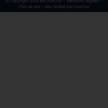
© Copyright 2026
MEOGROUP
–
Mentions Légales
–
Plan de site
– Site réalisé par
GooPlus