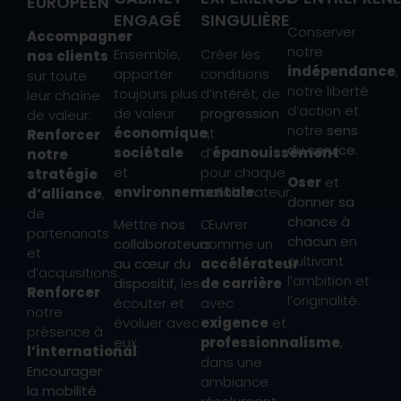
EUROPÉEN
ENGAGÉ
SINGULIÈRE
Conserver
Accompagner
notre
Ensemble,
Créer les
nos clients
indépendance
,
apporter
conditions
sur toute
notre liberté
toujours plus
d’intérêt, de
leur chaîne
d’action et
de valeur
progression
de valeur.
notre
sens
économique
et
,
Renforcer
du service
.
sociétale
d’
épanouissement
notre
et
pour chaque
stratégie
Oser
et
environnementale
collaborateur.
.
d’alliance
,
donner sa
de
chance à
Mettre
nos
Œuvrer
partenariats
chacun
en
collaborateurs
comme un
et
cultivant
au cœur du
accélérateur
d’acquisitions.
l’ambition et
dispositif
, les
de carrière
Renforcer
l’originalité.
écouter et
avec
notre
évoluer avec
exigence
et
présence à
eux.
professionnalisme
,
l’international
.
dans une
Encourager
ambiance
la mobilité