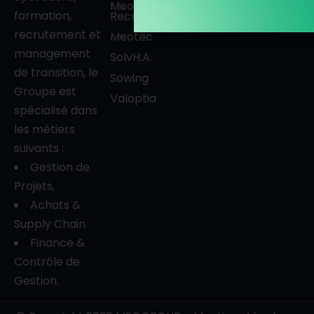
Meogroup
formation,
Recruitment
recrutement et
Meotec
management
SolvH.A
.
de transition, le
Sowing
Groupe est
Valoptia
spécialisé dans
les métiers
suivants :
Gestion de
Projets,
Achats &
Supply Chain
Finance &
Contrôle de
Gestion.