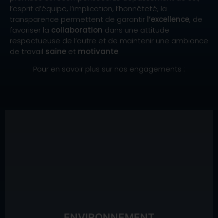
l’esprit d’équipe, l’implication, l’honnêteté, la
transparence permettent de garantir
l’excellence
, de
favoriser la
collaboration
dans une attitude
respectueuse de l’autre et de maintenir une ambiance
de travail
saine
et
motivante
.
Pour en savoir plus sur nos engagements :
consommables recyclables)
(dématérialisation des processus, télétravail,
Démarche de diminution des déchets
Climat ® : 4 Freskers internes
ENVIRONNEMENT